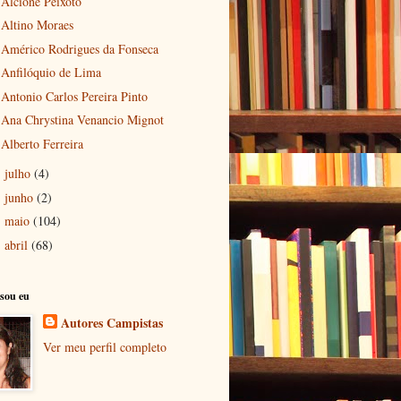
Alcione Peixoto
Altino Moraes
Américo Rodrigues da Fonseca
Anfilóquio de Lima
Antonio Carlos Pereira Pinto
Ana Chrystina Venancio Mignot
Alberto Ferreira
julho
(4)
►
junho
(2)
►
maio
(104)
►
abril
(68)
►
sou eu
Autores Campistas
Ver meu perfil completo