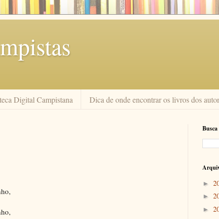
mpistas
teca Digital Campistana
Dica de onde encontrar os livros dos auto
Busca 
Arquiv
2
►
nho,
2
►
,
2
►
nho,