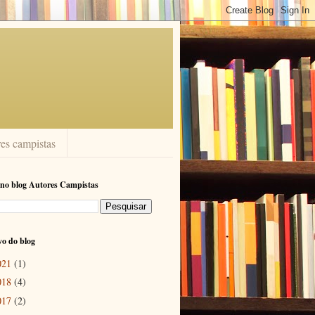
res campistas
no blog Autores Campistas
o do blog
021
(1)
018
(4)
017
(2)