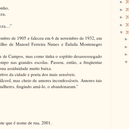
2
►
onho,
2
►
za,
2
►
2
►
za....”
2
▼
mbro de 1905 e faleceu em 6 de novembro de 1932, em
Filho de Manoel Ferreira Nunes e Eulaila Montenegro
 de Campos, mas como tinha o espírito desassossegado
empo nas grandes escolas. Passou, então, a freqüentar
, sua assiduidade muito baixa.
tivo da cidade e poeta dos mais sensíveis.
álcool, mas cheio de amores inconfessáveis. Amores tais
 mulheres, fingindo amá-lo, o abandonaram.”
e que é nome de rua, 2001.