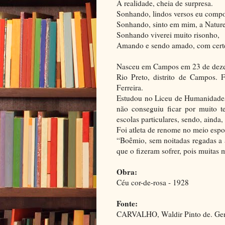
A realidade, cheia de surpresa.
Sonhando, lindos versos eu comp
Sonhando, sinto em mim, a Nature
Sonhando viverei muito risonho,
Amando e sendo amado, com certe
Nasceu em Campos em 23 de deze
Rio Preto, distrito de Campos. 
Ferreira.
Estudou no Liceu de Humanidades
não conseguiu ficar por muito t
escolas particulares, sendo, ainda
Foi atleta de renome no meio espor
“Boêmio, sem noitadas regadas a 
que o fizeram sofrer, pois muitas
Obra:
Céu cor-de-rosa - 1928
Fonte:
CARVALHO, Waldir Pinto de. Gent