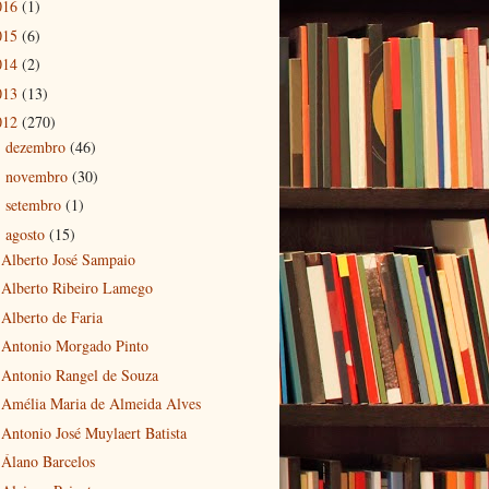
016
(1)
015
(6)
014
(2)
013
(13)
012
(270)
dezembro
(46)
►
novembro
(30)
►
setembro
(1)
►
agosto
(15)
▼
Alberto José Sampaio
Alberto Ribeiro Lamego
Alberto de Faria
Antonio Morgado Pinto
Antonio Rangel de Souza
Amélia Maria de Almeida Alves
Antonio José Muylaert Batista
Álano Barcelos