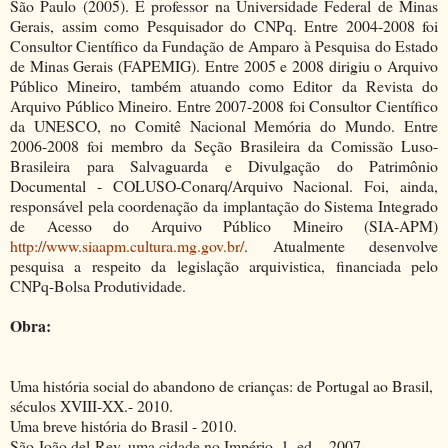
São Paulo (2005). É professor na Universidade Federal de Minas
Gerais, assim como Pesquisador do CNPq. Entre 2004-2008 foi
Consultor Científico da Fundação de Amparo à Pesquisa do Estado
de Minas Gerais (FAPEMIG). Entre 2005 e 2008 dirigiu o Arquivo
Público Mineiro, também atuando como Editor da Revista do
Arquivo Público Mineiro. Entre 2007-2008 foi Consultor Científico
da UNESCO, no Comitê Nacional Memória do Mundo. Entre
2006-2008 foi membro da Seção Brasileira da Comissão Luso-
Brasileira para Salvaguarda e Divulgação do Patrimônio
Documental - COLUSO-Conarq/Arquivo Nacional. Foi, ainda,
responsável pela coordenação da implantação do Sistema Integrado
de Acesso do Arquivo Público Mineiro (SIA-APM)
http://www.siaapm.cultura.mg.gov.br/
. Atualmente desenvolve
pesquisa a respeito da legislação arquivistica, financiada pelo
CNPq-Bolsa Produtividade.
Obra:
Uma história social do abandono de crianças: de Portugal ao Brasil,
séculos XVIII-XX.- 2010.
Uma breve história do Brasil - 2010.
São João del-Rey, uma cidade no Império. 1. ed. - 2007